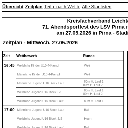
Übersicht
Zeitplan
Teiln. nach Wettb.
Alle Startlisten
Kreisfachverband Leicht
71. Abendsportfest des LSV Pirna
am 27.05.2026 in Pirna - Sta
Zeitplan - Mittwoch, 27.05.2026
Zeit
Wettbewerb
Runde
16:45
Weibliche Kinder U10 4-Kampf
Weit
Männliche Kinder U10 4-Kampf
Weit
80m H. Lauf 1
Männliche Jugend U16 Block Lauf
80m H. Lauf 2
80m H. Lauf 1
Weibliche Jugend U16 Block S/S
80m H. Lauf 2
Weibliche Jugend U16 Block Lauf
80m H. Lauf 1
17:00
Männliche Jugend U16 Block Lauf
Ball
Weibliche Jugend U16 Block S/S
Hoch
Weibliche Jugend U16 Block Lauf
Ball