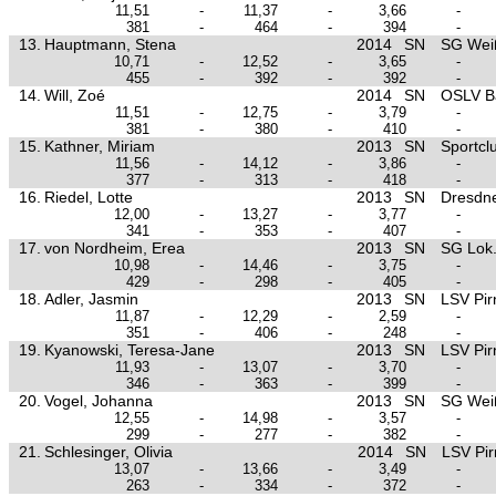
11,51
-
11,37
-
3,66
-
381
-
464
-
394
-
13.
Hauptmann, Stena
2014
SN
SG Wei
10,71
-
12,52
-
3,65
-
455
-
392
-
392
-
14.
Will, Zoé
2014
SN
OSLV B
11,51
-
12,75
-
3,79
-
381
-
380
-
410
-
15.
Kathner, Miriam
2013
SN
Sportclu
11,56
-
14,12
-
3,86
-
377
-
313
-
418
-
16.
Riedel, Lotte
2013
SN
Dresdn
12,00
-
13,27
-
3,77
-
341
-
353
-
407
-
17.
von Nordheim, Erea
2013
SN
SG Lok.
10,98
-
14,46
-
3,75
-
429
-
298
-
405
-
18.
Adler, Jasmin
2013
SN
LSV Pir
11,87
-
12,29
-
2,59
-
351
-
406
-
248
-
19.
Kyanowski, Teresa-Jane
2013
SN
LSV Pir
11,93
-
13,07
-
3,70
-
346
-
363
-
399
-
20.
Vogel, Johanna
2013
SN
SG Wei
12,55
-
14,98
-
3,57
-
299
-
277
-
382
-
21.
Schlesinger, Olivia
2014
SN
LSV Pir
13,07
-
13,66
-
3,49
-
263
-
334
-
372
-