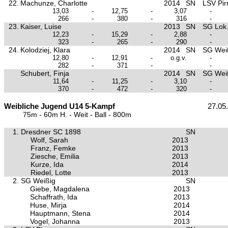
22.
Machunze, Charlotte
2014
SN
LSV Pir
13,03
-
12,75
-
3,07
-
266
-
380
-
316
-
23.
Kaiser, Luise
2013
SN
SG Lok.
12,23
-
15,29
-
2,88
-
323
-
265
-
290
-
24.
Kolodziej, Klara
2014
SN
SG Wei
12,80
-
12,91
-
o.g.v.
-
282
-
371
-
-
Schubert, Finja
2014
SN
SG Wei
11,64
-
11,25
-
3,10
-
370
-
472
-
320
-
Weibliche Jugend U14 5-Kampf
27.05
75m - 60m H. - Weit - Ball - 800m
1.
Dresdner SC 1898
SN
Wolf, Sarah
2013
Franz, Femke
2013
Ziesche, Emilia
2013
Kurze, Ida
2014
Riedel, Lotte
2013
2.
SG Weißig
SN
Giebe, Magdalena
2013
Schaffrath, Ida
2013
Huse, Mirja
2014
Hauptmann, Stena
2014
Vogel, Johanna
2013