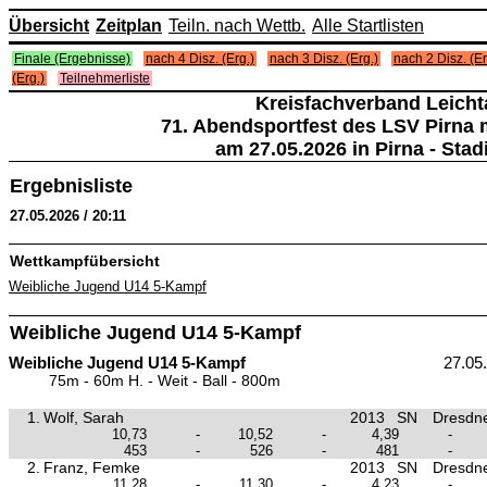
Übersicht
Zeitplan
Teiln. nach Wettb.
Alle Startlisten
Finale (Ergebnisse)
nach 4 Disz. (Erg.)
nach 3 Disz. (Erg.)
nach 2 Disz. (Er
(Erg.)
Teilnehmerliste
Kreisfachverband Leicht
71. Abendsportfest des LSV Pirna
am 27.05.2026 in Pirna - Sta
Ergebnisliste
27.05.2026 / 20:11
Wettkampfübersicht
Weibliche Jugend U14 5-Kampf
Weibliche Jugend U14 5-Kampf
Weibliche Jugend U14 5-Kampf
27.05
75m - 60m H. - Weit - Ball - 800m
1.
Wolf, Sarah
2013
SN
Dresdn
10,73
-
10,52
-
4,39
-
453
-
526
-
481
-
2.
Franz, Femke
2013
SN
Dresdn
11,28
-
11,30
-
4,23
-