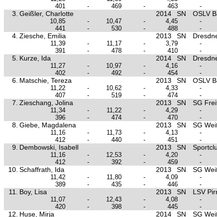
401
-
469
-
463
-
3.
Geißler, Charlotte
2014
SN
OSLV B
10,85
-
10,47
-
4,45
-
441
-
530
-
488
-
4.
Ziesche, Emilia
2013
SN
Dresdn
11,39
-
11,17
-
3,79
-
391
-
478
-
410
-
5.
Kurze, Ida
2014
SN
Dresdn
11,27
-
10,97
-
4,16
-
402
-
492
-
454
-
6.
Matschie, Tereza
2013
SN
OSLV B
11,22
-
10,62
-
4,33
-
407
-
519
-
474
-
7.
Zieschang, Jolina
2013
SN
SG Frei
11,34
-
11,22
-
4,29
-
396
-
474
-
470
-
8.
Giebe, Magdalena
2013
SN
SG Wei
11,16
-
11,73
-
4,13
-
412
-
440
-
451
-
9.
Dembowski, Isabell
2013
SN
Sportclu
11,16
-
12,53
-
4,20
-
412
-
392
-
459
-
10.
Schaffrath, Ida
2013
SN
SG Wei
11,42
-
11,80
-
4,09
-
389
-
435
-
446
-
11.
Boy, Lisa
2013
SN
LSV Pir
11,07
-
12,43
-
4,08
-
420
-
398
-
445
-
12.
Huse, Mirja
2014
SN
SG Wei