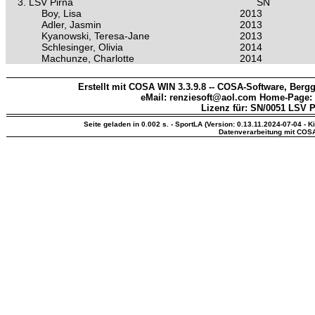
3.
LSV Pirna
SN
Boy, Lisa
2013
Adler, Jasmin
2013
Kyanowski, Teresa-Jane
2013
Schlesinger, Olivia
2014
Machunze, Charlotte
2014
Erstellt mit COSA WIN 3.3.9.8 -- COSA-Software, Bergg
eMail: renziesoft@aol.com Home-Page:
Lizenz für: SN/0051 LSV P
Seite geladen in 0.002 s. - SportLA (Version: 0.13.11.2024-07-04 - K
Datenverarbeitung mit COS