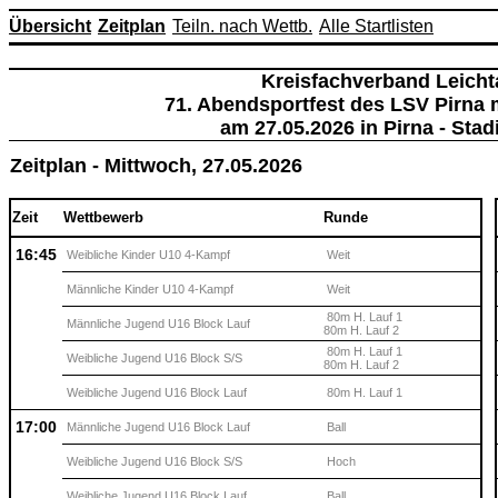
Übersicht
Zeitplan
Teiln. nach Wettb.
Alle Startlisten
Kreisfachverband Leicht
71. Abendsportfest des LSV Pirna
am 27.05.2026 in Pirna - Sta
Zeitplan - Mittwoch, 27.05.2026
Zeit
Wettbewerb
Runde
16:45
Weibliche Kinder U10 4-Kampf
Weit
Männliche Kinder U10 4-Kampf
Weit
80m H. Lauf 1
Männliche Jugend U16 Block Lauf
80m H. Lauf 2
80m H. Lauf 1
Weibliche Jugend U16 Block S/S
80m H. Lauf 2
Weibliche Jugend U16 Block Lauf
80m H. Lauf 1
17:00
Männliche Jugend U16 Block Lauf
Ball
Weibliche Jugend U16 Block S/S
Hoch
Weibliche Jugend U16 Block Lauf
Ball